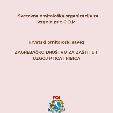
Svetovna ornitološka organizacija za 
vzgojo ptic C.O.M
Hrvatski ornitološki savez
ZAGREBAČKO DRUŠTVO ZA ZAŠTITU I 
UZGOJ PTICA I RIBICA